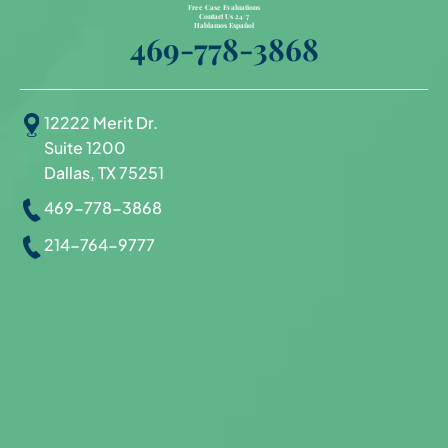
Free Case Evaluations
Contact Us 24/7
Hablamos Español
469-778-3868
12222 Merit Dr.
Suite 1200
Dallas, TX 75251
469-778-3868
214-764-9777